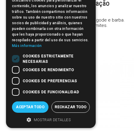
Utilizamos cookies para personalizar el
Cera para barba e bigode – Fixação
contenido, los anuncios y analizar nuestro
suave
tráfico. También compartimos información
sobre su uso de nuestro sitio con nuestros
Cera de fixação suave e duradoura para o bigode e barba.
socios de publicidad y análisis, quienes
Cria as formas ou texturas desejadas sem limites.
pueden combinarla con otra información
Saiba mas
que les haya proporcionado o que hayan
recopilado a partir del uso de sus servicios.
Más información
COOKIES ESTRICTAMENTE
NECESARIAS
COOKIES DE RENDIMIENTO
COOKIES DE PREFERENCIAS
COOKIES DE FUNCIONALIDAD
ACEPTAR TODO
RECHAZAR TODO
MOSTRAR DETALLES