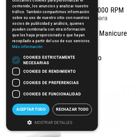
Utilizamos cookies para personalizar el
contenido, los anuncios y analizar nuestro
Torno Profissional D-400 30.000 RPM
tráfico. También compartimos información
sobre su uso de nuestro sitio con nuestros
socios de publicidad y análisis, quienes
pueden combinarla con otra información
Micromotor Profissional para Manicure
que les haya proporcionado o que hayan
Easy
recopilado a partir del uso de sus servicios.
Más información
Lâmpada UV do prego
COOKIES ESTRICTAMENTE
NECESARIAS
COOKIES DE RENDIMIENTO
Nail Form
COOKIES DE PREFERENCIAS
COOKIES DE FUNCIONALIDAD
ACEPTAR TODO
RECHAZAR TODO
MOSTRAR DETALLES