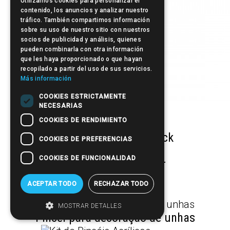
Utilizamos cookies para personalizar el
contenido, los anuncios y analizar nuestro
tráfico. También compartimos información
sobre su uso de nuestro sitio con nuestros
socios de publicidad y análisis, quienes
pueden combinarla con otra información
que les haya proporcionado o que hayan
recopilado a partir del uso de sus servicios.
Más información
COOKIES ESTRICTAMENTE
NECESARIAS
Tips
COOKIES DE RENDIMIENTO
Nail Form Double Thick
COOKIES DE PREFERENCIAS
COOKIES DE FUNCIONALIDAD
Nail Form Dispenser
ACEPTAR TODO
RECHAZAR TODO
Tips Cutter
MOSTRAR DETALLES
Pincel para decoração de unhas