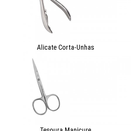
Alicate Corta-Unhas
Tesoura Manicure