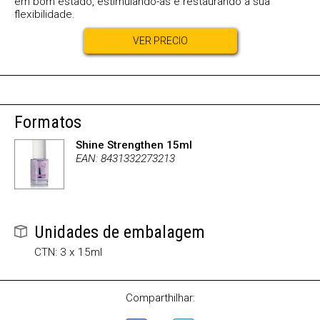
em bom estado, estimulando-as e restaurando a sua
flexibilidade.
VER PRECIO
Formatos
Shine Strengthen 15ml
EAN: 8431332273213
Unidades de embalagem
CTN: 3 x 15ml
Comparthilhar: