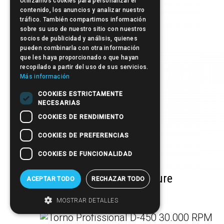
Utilizamos cookies para personalizar el
contenido, los anuncios y analizar nuestro
tráfico. También compartimos información
sobre su uso de nuestro sitio con nuestros
Separador de Dedos
socios de publicidad y análisis, quienes
pueden combinarla con otra información
que les haya proporcionado o que hayan
recopilado a partir del uso de sus servicios.
Más información
COOKIES ESTRICTAMENTE
NECESARIAS
COOKIES DE RENDIMIENTO
COOKIES DE PREFERENCIAS
COOKIES DE FUNCIONALIDAD
Almofada para Manicure
ACEPTAR TODO
RECHAZAR TODO
MOSTRAR DETALLES
Brush Cleaning Cup